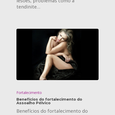
lesões, problemas como a
tendinite…
Programas
Cursos
Vídeos
Blog
Parceiros
Contato
Agendamento
Fortalecimento
Benefícios do fortalecimento do
Assoalho Pélvico
Benefícios do fortalecimento do